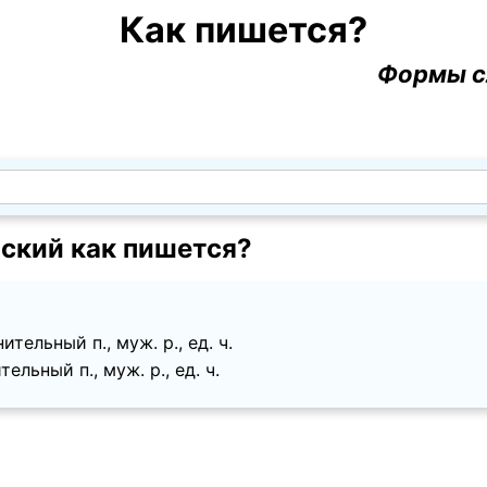
Как пишется?
Формы с
ский как пишется?
тельный п., муж. p., ед. ч.
ельный п., муж. p., ед. ч.