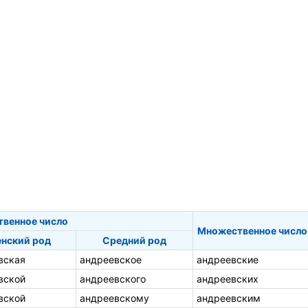
твенное число
Множественное число
нский род
Средний род
вская
андреевское
андреевские
вской
андреевского
андреевских
вской
андреевскому
андреевским