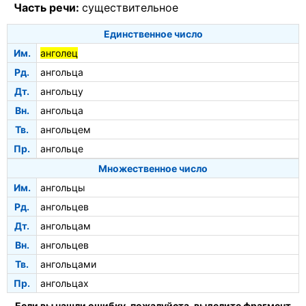
Часть речи:
существительное
Единственное число
Им.
анголец
Рд.
ангольца
Дт.
ангольцу
Вн.
ангольца
Тв.
ангольцем
Пр.
ангольце
Множественное число
Им.
ангольцы
Рд.
ангольцев
Дт.
ангольцам
Вн.
ангольцев
Тв.
ангольцами
Пр.
ангольцах
Если вы нашли ошибку, пожалуйста, выделите фрагмент