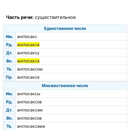
Часть речи:
существительное
Единственное число
Им.
англосакс
Рд.
англосакса
Дт.
англосаксу
Вн.
англосакса
Тв.
англосаксом
Пр.
англосаксе
Множественное число
Им.
англосаксы
Рд.
англосаксов
Дт.
англосаксам
Вн.
англосаксов
Тв.
англосаксами