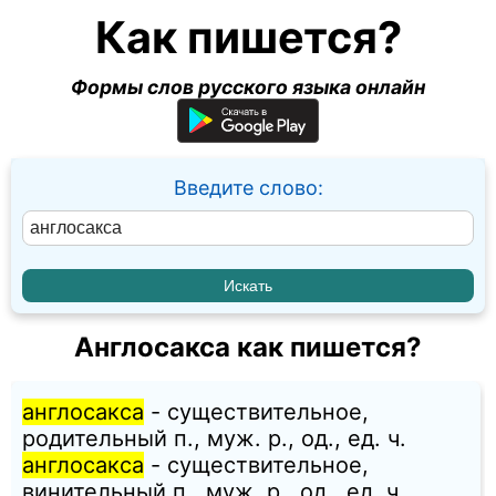
Как пишется?
Формы слов русского языка онлайн
Введите слово:
Англосакса как пишется?
англосакса
- существительное,
родительный п., муж. p., од., ед. ч.
англосакса
- существительное,
винительный п., муж. p., од., ед. ч.