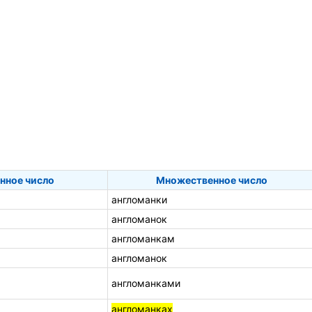
нное число
Множественное число
англоманки
англоманок
англоманкам
англоманок
англоманками
англоманках