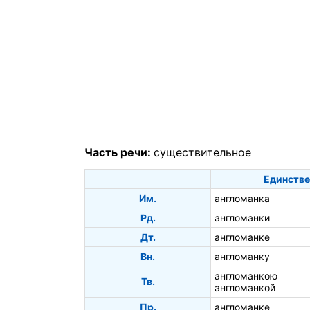
Часть речи:
существительное
Единстве
Им.
англоманка
Рд.
англоманки
Дт.
англоманке
Вн.
англоманку
англоманкою
Тв.
англоманкой
Пр.
англоманке