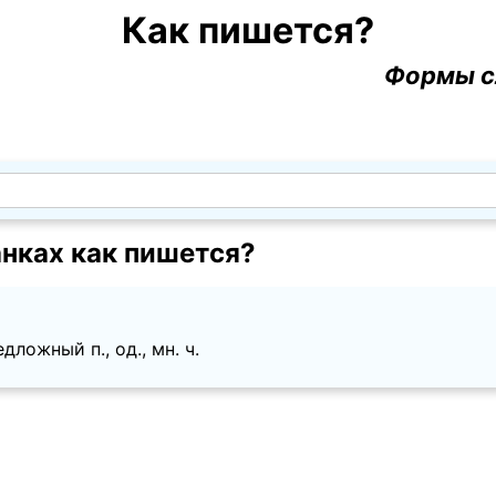
Как пишется?
Формы с
нках как пишется?
ложный п., од., мн. ч.