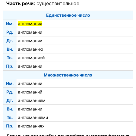
Часть речи:
существительное
Единственное число
Им.
англомания
Рд.
англомании
Дт.
англомании
Вн.
англоманию
Тв.
англоманией
Пр.
англомании
Множественное число
Им.
англомании
Рд.
англоманий
Дт.
англоманиям
Вн.
англомании
Тв.
англоманиями
Пр.
англоманиях
Если вы нашли ошибку, пожалуйста, выделите фрагмент