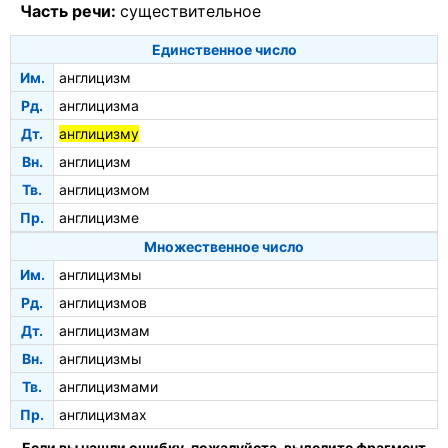
Часть речи:
существительное
Единственное число
Им.
англицизм
Рд.
англицизма
Дт.
англицизму
Вн.
англицизм
Тв.
англицизмом
Пр.
англицизме
Множественное число
Им.
англицизмы
Рд.
англицизмов
Дт.
англицизмам
Вн.
англицизмы
Тв.
англицизмами
Пр.
англицизмах
Если вы нашли ошибку, пожалуйста, выделите фрагмент