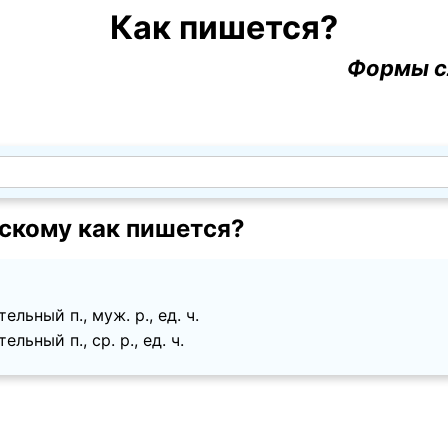
Как пишется?
Формы с
скому как пишется?
ельный п., муж. p., ед. ч.
льный п., ср. p., ед. ч.