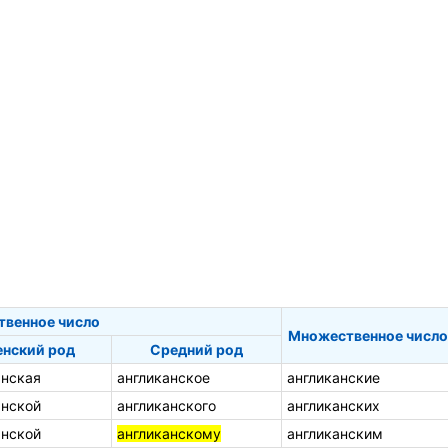
твенное число
Множественное число
нский род
Средний род
анская
англиканское
англиканские
анской
англиканского
англиканских
анской
англиканскому
англиканским