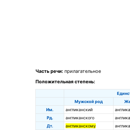
Часть речи:
прилагательное
Положительная степень:
Единс
Мужской род
Же
Им.
англиканский
англик
Рд.
англиканского
англик
Дт.
англиканскому
англик