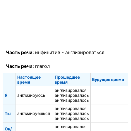
Часть речи:
инфинитив -
англизироваться
Часть речи:
глагол
Настоящее
Прошедшее
Будущее время
время
время
англизировался
Я
англизируюсь
англизировалась
англизировалось
англизировался
Ты
англизируешься
англизировалась
англизировалось
англизировался
Он/