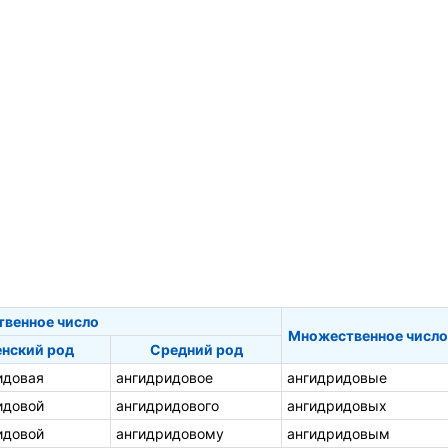
твенное число
Множественное число
нский род
Средний род
идовая
ангидридовое
ангидридовые
идовой
ангидридового
ангидридовых
идовой
ангидридовому
ангидридовым