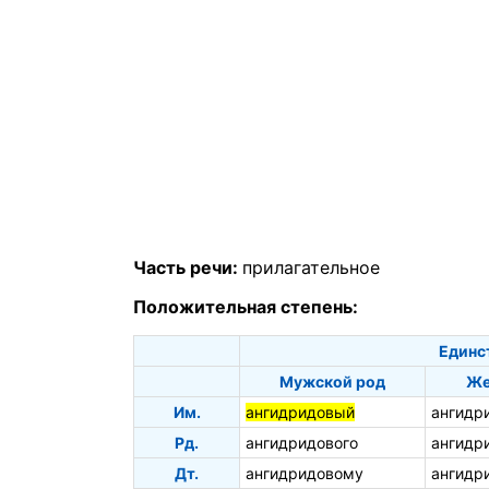
Часть речи:
прилагательное
Положительная степень:
Единс
Мужской род
Же
Им.
ангидридовый
ангидр
Рд.
ангидридового
ангидр
Дт.
ангидридовому
ангидр