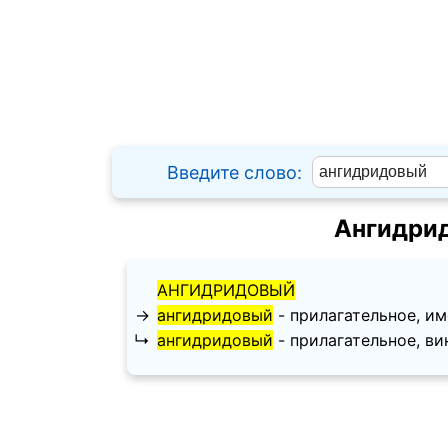
Введите слово:
Ангидрид
АНГИДРИДОВЫЙ
→
ангидридовый
- прилагательное, име
↳
ангидридовый
- прилагательное, вин