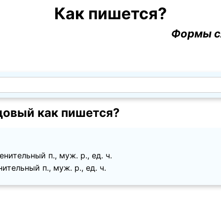
Как пишется?
Формы с
овый как пишется?
нительный п., муж. p., ед. ч.
ительный п., муж. p., ед. ч.