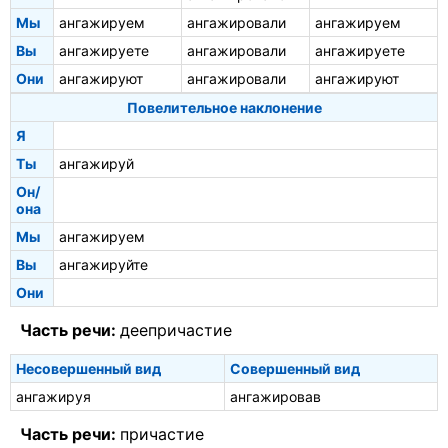
Мы
ангажируем
ангажировали
ангажируем
Вы
ангажируете
ангажировали
ангажируете
Они
ангажируют
ангажировали
ангажируют
Повелительное наклонение
Я
Ты
ангажируй
Он/
она
Мы
ангажируем
Вы
ангажируйте
Они
Часть речи:
деепричастие
Несовершенный вид
Совершенный вид
ангажируя
ангажировав
Часть речи:
причастие