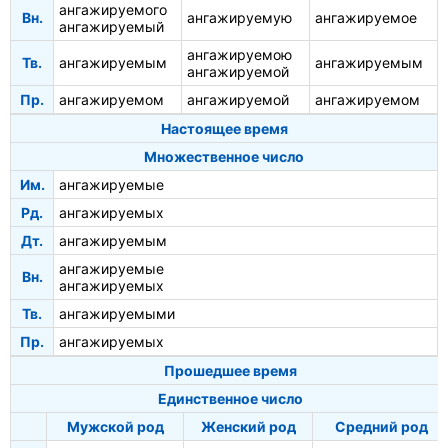
ангажируемого
Вн.
ангажируемую
ангажируемое
ангажируемый
ангажируемою
Тв.
ангажируемым
ангажируемым
ангажируемой
Пр.
ангажируемом
ангажируемой
ангажируемом
Настоящее время
Множественное число
Им.
ангажируемые
Рд.
ангажируемых
Дт.
ангажируемым
ангажируемые
Вн.
ангажируемых
Тв.
ангажируемыми
Пр.
ангажируемых
Прошедшее время
Единственное число
Мужской род
Женский род
Средний род