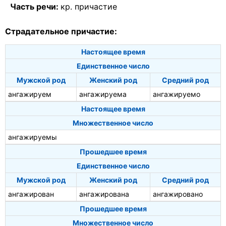
Часть речи:
кр. причастие
Страдательное причастие:
Настоящее время
Единственное число
Мужской род
Женский род
Средний род
ангажируем
ангажируема
ангажируемо
Настоящее время
Множественное число
ангажируемы
Прошедшее время
Единственное число
Мужской род
Женский род
Средний род
ангажирован
ангажирована
ангажировано
Прошедшее время
Множественное число