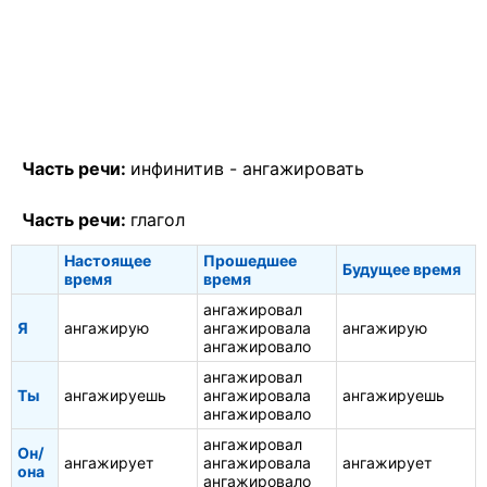
Часть речи:
инфинитив -
ангажировать
Часть речи:
глагол
Настоящее
Прошедшее
Будущее время
время
время
ангажировал
Я
ангажирую
ангажировала
ангажирую
ангажировало
ангажировал
Ты
ангажируешь
ангажировала
ангажируешь
ангажировало
ангажировал
Он/
ангажирует
ангажировала
ангажирует
она
ангажировало