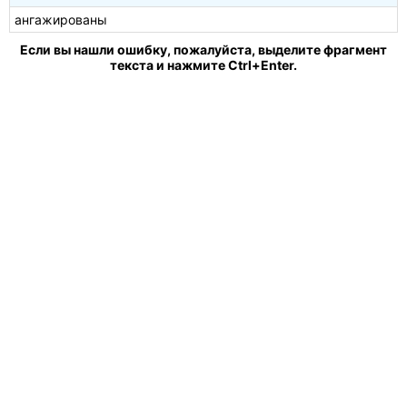
ангажированы
Если вы нашли ошибку, пожалуйста, выделите фрагмент
текста и нажмите Ctrl+Enter.