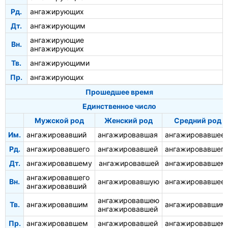
Рд.
ангажирующих
Дт.
ангажирующим
ангажирующие
Вн.
ангажирующих
Тв.
ангажирующими
Пр.
ангажирующих
Прошедшее время
Единственное число
Мужской род
Женский род
Средний род
Им.
ангажировавший
ангажировавшая
ангажировавшее
Рд.
ангажировавшего
ангажировавшей
ангажировавшего
Дт.
ангажировавшему
ангажировавшей
ангажировавшем
ангажировавшего
Вн.
ангажировавшую
ангажировавшее
ангажировавший
ангажировавшею
Тв.
ангажировавшим
ангажировавшим
ангажировавшей
Пр.
ангажировавшем
ангажировавшей
ангажировавшем