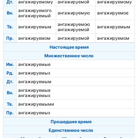
Дт.
ангажируемому
ангажируемой
ангажируемому
ангажируемого
Вн.
ангажируемую
ангажируемое
ангажируемый
ангажируемою
Тв.
ангажируемым
ангажируемым
ангажируемой
Пр.
ангажируемом
ангажируемой
ангажируемом
Настоящее время
Множественное число
Им.
ангажируемые
Рд.
ангажируемых
Дт.
ангажируемым
ангажируемые
Вн.
ангажируемых
Тв.
ангажируемыми
Пр.
ангажируемых
Прошедшее время
Единственное число