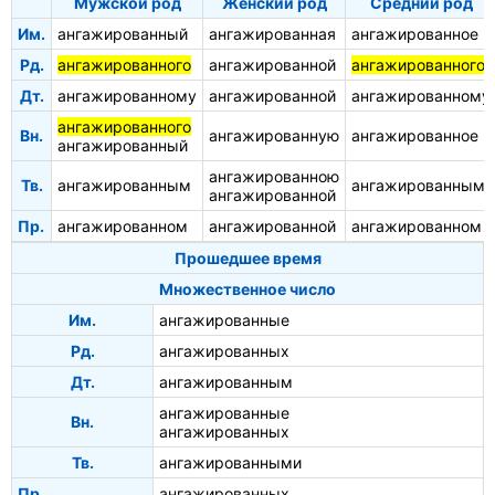
Мужской род
Женский род
Средний род
Им.
ангажированный
ангажированная
ангажированное
Рд.
ангажированного
ангажированной
ангажированного
Дт.
ангажированному
ангажированной
ангажированному
ангажированного
Вн.
ангажированную
ангажированное
ангажированный
ангажированною
Тв.
ангажированным
ангажированным
ангажированной
Пр.
ангажированном
ангажированной
ангажированном
Прошедшее время
Множественное число
Им.
ангажированные
Рд.
ангажированных
Дт.
ангажированным
ангажированные
Вн.
ангажированных
Тв.
ангажированными
Пр.
ангажированных