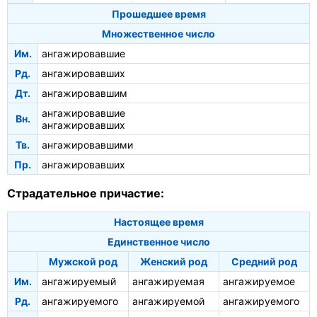
Прошедшее время
Множественное число
Им.
ангажировавшие
Рд.
ангажировавших
Дт.
ангажировавшим
ангажировавшие
Вн.
ангажировавших
Тв.
ангажировавшими
Пр.
ангажировавших
Страдательное причастие:
Настоящее время
Единственное число
Мужской род
Женский род
Средний род
Им.
ангажируемый
ангажируемая
ангажируемое
Рд.
ангажируемого
ангажируемой
ангажируемого