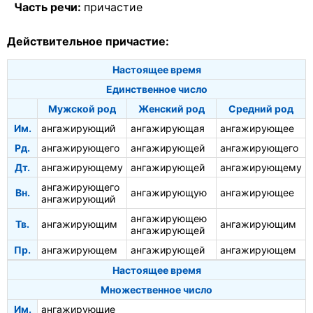
Часть речи:
причастие
Действительное причастие:
Настоящее время
Единственное число
Мужской род
Женский род
Средний род
Им.
ангажирующий
ангажирующая
ангажирующее
Рд.
ангажирующего
ангажирующей
ангажирующего
Дт.
ангажирующему
ангажирующей
ангажирующему
ангажирующего
Вн.
ангажирующую
ангажирующее
ангажирующий
ангажирующею
Тв.
ангажирующим
ангажирующим
ангажирующей
Пр.
ангажирующем
ангажирующей
ангажирующем
Настоящее время
Множественное число
Им.
ангажирующие