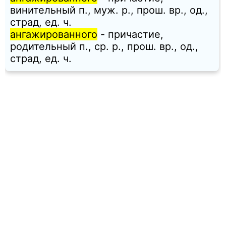
винительный п., муж. p., прош. вр., од.,
страд, ед. ч.
ангажированного
- причастие,
родительный п., ср. p., прош. вр., од.,
страд, ед. ч.