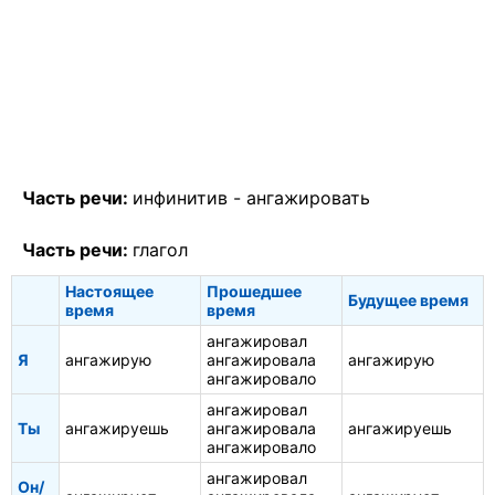
Часть речи:
инфинитив -
ангажировать
Часть речи:
глагол
Настоящее
Прошедшее
Будущее время
время
время
ангажировал
Я
ангажирую
ангажировала
ангажирую
ангажировало
ангажировал
Ты
ангажируешь
ангажировала
ангажируешь
ангажировало
ангажировал
Он/