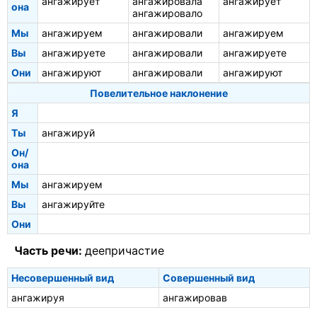
ангажирует
ангажировала
ангажирует
она
ангажировало
Мы
ангажируем
ангажировали
ангажируем
Вы
ангажируете
ангажировали
ангажируете
Они
ангажируют
ангажировали
ангажируют
Повелительное наклонение
Я
Ты
ангажируй
Он/
она
Мы
ангажируем
Вы
ангажируйте
Они
Часть речи:
деепричастие
Несовершенный вид
Совершенный вид
ангажируя
ангажировав