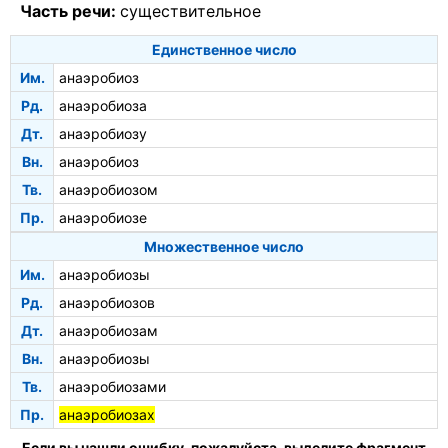
Часть речи:
существительное
Единственное число
Им.
анаэробиоз
Рд.
анаэробиоза
Дт.
анаэробиозу
Вн.
анаэробиоз
Тв.
анаэробиозом
Пр.
анаэробиозе
Множественное число
Им.
анаэробиозы
Рд.
анаэробиозов
Дт.
анаэробиозам
Вн.
анаэробиозы
Тв.
анаэробиозами
Пр.
анаэробиозах
Если вы нашли ошибку, пожалуйста, выделите фрагмент