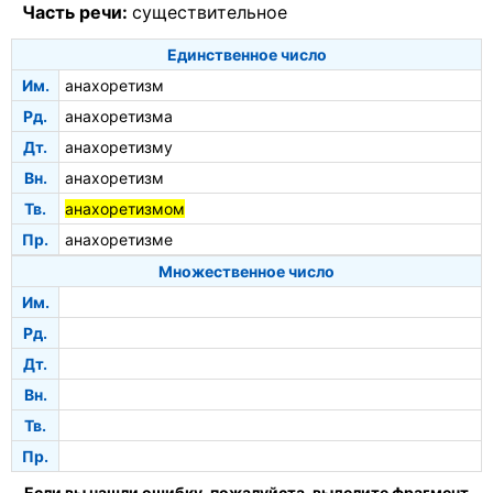
Часть речи:
существительное
Единственное число
Им.
анахоретизм
Рд.
анахоретизма
Дт.
анахоретизму
Вн.
анахоретизм
Тв.
анахоретизмом
Пр.
анахоретизме
Множественное число
Им.
Рд.
Дт.
Вн.
Тв.
Пр.
Если вы нашли ошибку, пожалуйста, выделите фрагмент