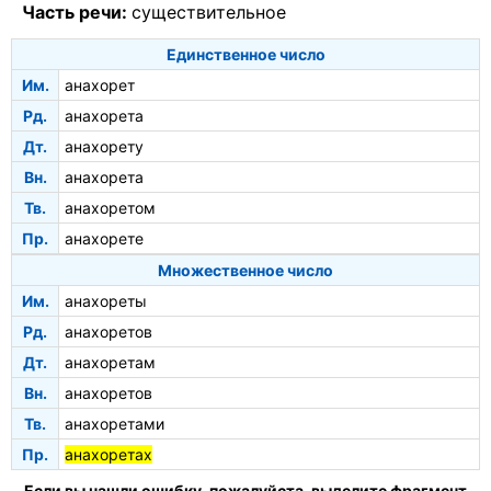
Часть речи:
существительное
Единственное число
Им.
анахорет
Рд.
анахорета
Дт.
анахорету
Вн.
анахорета
Тв.
анахоретом
Пр.
анахорете
Множественное число
Им.
анахореты
Рд.
анахоретов
Дт.
анахоретам
Вн.
анахоретов
Тв.
анахоретами
Пр.
анахоретах
Если вы нашли ошибку, пожалуйста, выделите фрагмент