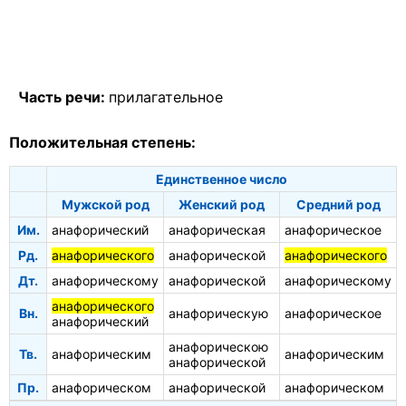
Часть речи:
прилагательное
Положительная степень:
Единственное число
Мужской род
Женский род
Средний род
Им.
анафорический
анафорическая
анафорическое
Рд.
анафорического
анафорической
анафорического
Дт.
анафорическому
анафорической
анафорическому
анафорического
Вн.
анафорическую
анафорическое
анафорический
анафорическою
Тв.
анафорическим
анафорическим
анафорической
Пр.
анафорическом
анафорической
анафорическом