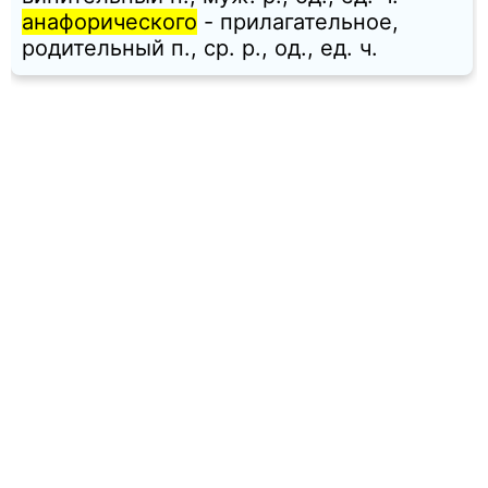
анафорического
- прилагательное,
родительный п., ср. p., од., ед. ч.