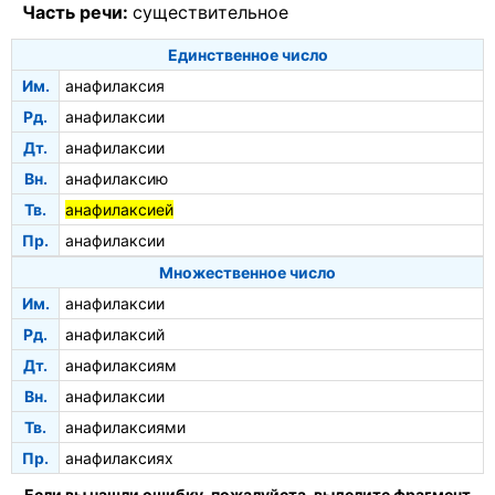
Часть речи:
существительное
Единственное число
Им.
анафилаксия
Рд.
анафилаксии
Дт.
анафилаксии
Вн.
анафилаксию
Тв.
анафилаксией
Пр.
анафилаксии
Множественное число
Им.
анафилаксии
Рд.
анафилаксий
Дт.
анафилаксиям
Вн.
анафилаксии
Тв.
анафилаксиями
Пр.
анафилаксиях
Если вы нашли ошибку, пожалуйста, выделите фрагмент