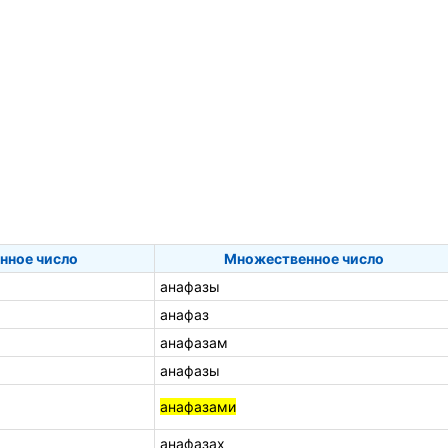
нное число
Множественное число
анафазы
анафаз
анафазам
анафазы
анафазами
анафазах