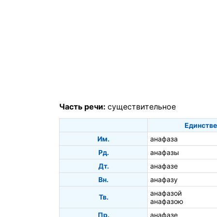
Часть речи:
существительное
Единстве
Им.
анафаза
Рд.
анафазы
Дт.
анафазе
Вн.
анафазу
анафазой
Тв.
анафазою
Пр.
анафазе