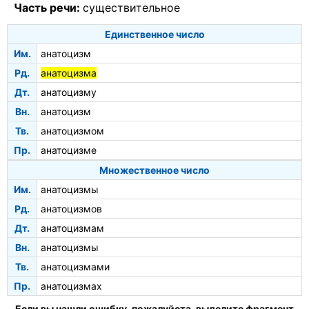
Часть речи:
существительное
Единственное число
Им.
анатоцизм
Рд.
анатоцизма
Дт.
анатоцизму
Вн.
анатоцизм
Тв.
анатоцизмом
Пр.
анатоцизме
Множественное число
Им.
анатоцизмы
Рд.
анатоцизмов
Дт.
анатоцизмам
Вн.
анатоцизмы
Тв.
анатоцизмами
Пр.
анатоцизмах
Если вы нашли ошибку, пожалуйста, выделите фрагмент