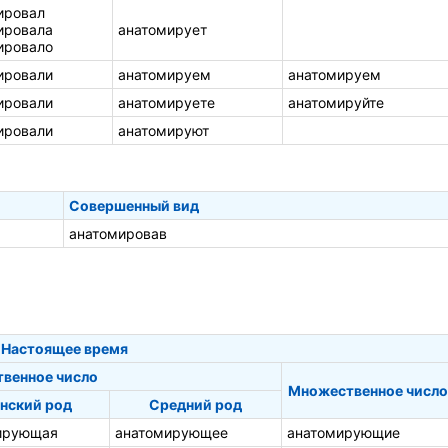
ировал
ировала
анатомирует
ировало
ировали
анатомируем
анатомируем
ировали
анатомируете
анатомируйте
ировали
анатомируют
Совершенный вид
анатомировав
Настоящее время
твенное число
Множественное число
нский род
Средний род
ирующая
анатомирующее
анатомирующие