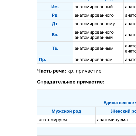
Им.
анатомированный
анат
Рд.
анатомированного
анат
Дт.
анатомированному
анат
анатомированного
Вн.
анат
анатомированный
анат
Тв.
анатомированным
анат
Пр.
анатомированном
анат
Часть речи:
кр. причастие
Страдательное причастие:
Единственное 
Мужской род
Женский р
анатомируем
анатомируема