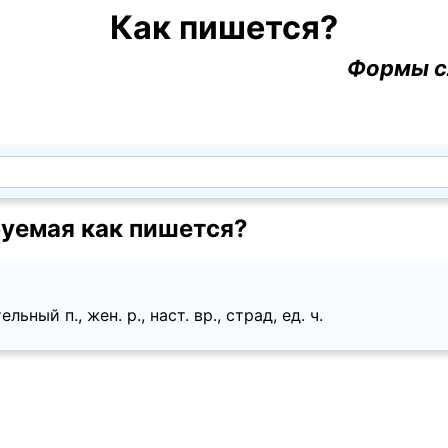
Как пишется?
Формы с
уемая как пишется?
ьный п., жен. p., наст. вр., страд, ед. ч.