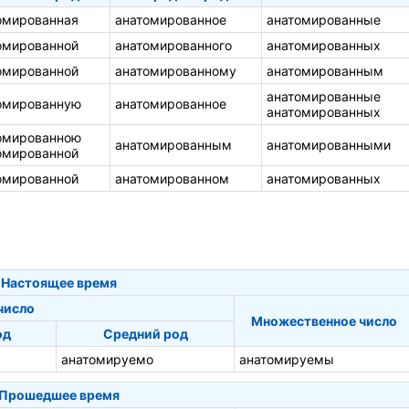
омированная
анатомированное
анатомированные
омированной
анатомированного
анатомированных
омированной
анатомированному
анатомированным
анатомированные
омированную
анатомированное
анатомированных
омированною
анатомированным
анатомированными
омированной
омированной
анатомированном
анатомированных
Настоящее время
число
Множественное число
од
Средний род
анатомируемо
анатомируемы
Прошедшее время