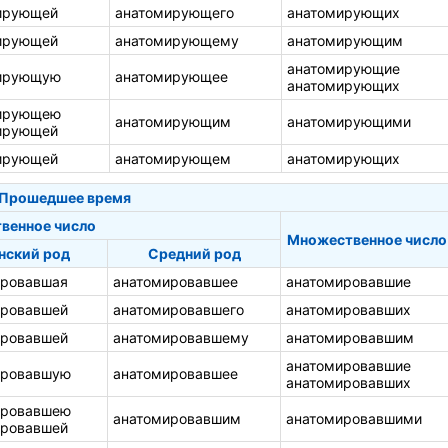
ирующей
анатомирующего
анатомирующих
ирующей
анатомирующему
анатомирующим
анатомирующие
ирующую
анатомирующее
анатомирующих
ирующею
анатомирующим
анатомирующими
ирующей
ирующей
анатомирующем
анатомирующих
Прошедшее время
венное число
Множественное число
нский род
Средний род
ировавшая
анатомировавшее
анатомировавшие
ировавшей
анатомировавшего
анатомировавших
ировавшей
анатомировавшему
анатомировавшим
анатомировавшие
ировавшую
анатомировавшее
анатомировавших
ировавшею
анатомировавшим
анатомировавшими
ировавшей