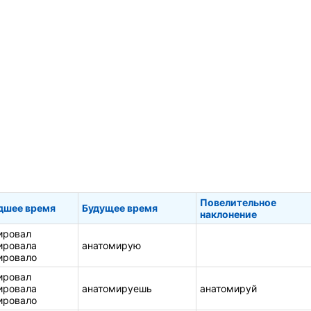
Повелительное
дшее время
Будущее время
наклонение
ировал
ировала
анатомирую
ировало
ировал
ировала
анатомируешь
анатомируй
ировало