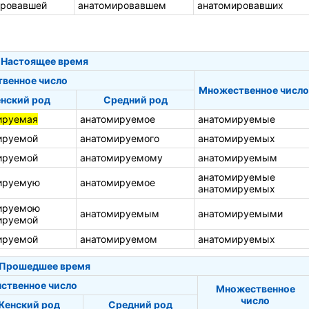
ировавшей
анатомировавшем
анатомировавших
Настоящее время
твенное число
Множественное число
нский род
Средний род
ируемая
анатомируемое
анатомируемые
ируемой
анатомируемого
анатомируемых
ируемой
анатомируемому
анатомируемым
анатомируемые
ируемую
анатомируемое
анатомируемых
ируемою
анатомируемым
анатомируемыми
ируемой
ируемой
анатомируемом
анатомируемых
Прошедшее время
ственное число
Множественное
число
Женский род
Средний род