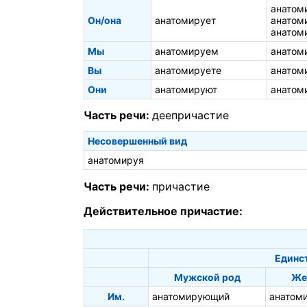
анатом
Он/она
анатомирует
анатом
анатом
Мы
анатомируем
анатом
Вы
анатомируете
анатом
Они
анатомируют
анатом
Часть речи:
деепричастие
Несовершенный вид
анатомируя
Часть речи:
причастие
Действительное причастие:
Единс
Мужской род
Же
Им.
анатомирующий
анатом