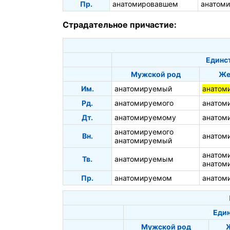
Пр.
анатомировавшем
анатом
Страдательное причастие:
Единс
Мужской род
Же
Им.
анатомируемый
анатом
Рд.
анатомируемого
анатом
Дт.
анатомируемому
анатом
анатомируемого
Вн.
анатом
анатомируемый
анатом
Тв.
анатомируемым
анатом
Пр.
анатомируемом
анатом
Един
Мужской род