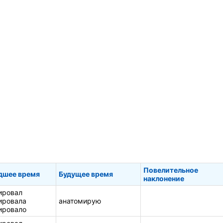
Повелительное
дшее время
Будущее время
наклонение
ировал
ировала
анатомирую
ировало