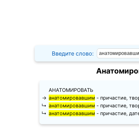
Введите слово:
Анатомиро
АНАТОМИРОВАТЬ
→
анатомировавшим
- причастие, твори
↳
анатомировавшим
- причастие, твори
↳
анатомировавшим
- причастие, дател