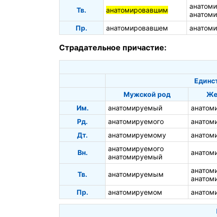
анатом
Тв.
анатомировавшим
анатом
Пр.
анатомировавшем
анатом
Страдательное причастие:
Единс
Мужской род
Же
Им.
анатомируемый
анатом
Рд.
анатомируемого
анатом
Дт.
анатомируемому
анатом
анатомируемого
Вн.
анатом
анатомируемый
анатом
Тв.
анатомируемым
анатом
Пр.
анатомируемом
анатом