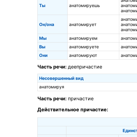
анатом
Ты
анатомируешь
анатом
анатом
анатом
Он/она
анатомирует
анатом
анатом
Мы
анатомируем
анатом
Вы
анатомируете
анатом
Они
анатомируют
анатом
Часть речи:
деепричастие
Несовершенный вид
анатомируя
Часть речи:
причастие
Действительное причастие:
Единс