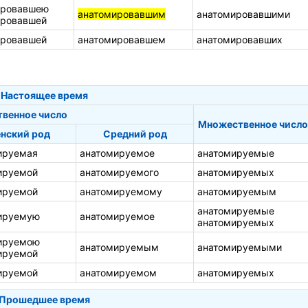
ировавшею
анатомировавшим
анатомировавшими
ировавшей
ировавшей
анатомировавшем
анатомировавших
Настоящее время
твенное число
Множественное число
нский род
Средний род
ируемая
анатомируемое
анатомируемые
ируемой
анатомируемого
анатомируемых
ируемой
анатомируемому
анатомируемым
анатомируемые
ируемую
анатомируемое
анатомируемых
ируемою
анатомируемым
анатомируемыми
ируемой
ируемой
анатомируемом
анатомируемых
Прошедшее время