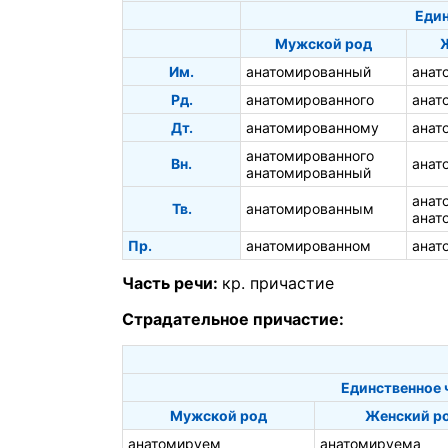
Един
Мужской род
Им.
анатомированный
анат
Рд.
анатомированного
анат
Дт.
анатомированному
анат
анатомированного
Вн.
анат
анатомированный
анат
Тв.
анатомированным
анат
Пр.
анатомированном
анат
Часть речи:
кр. причастие
Страдательное причастие:
Единственное 
Мужской род
Женский р
анатомируем
анатомируема