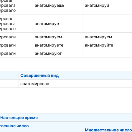
ировал
ировала
анатомируешь
анатомируй
ировало
ировал
ировала
анатомирует
ировало
ировали
анатомируем
анатомируем
ировали
анатомируете
анатомируйте
ировали
анатомируют
Совершенный вид
анатомировав
Настоящее время
твенное число
Множественное число