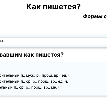
Как пишется?
Формы с
вавшим как пишется?
тельный п., муж. p., прош. вр., ед. ч.
тельный п., ср. p., прош. вр., ед. ч.
ьный п., ср. p., прош. вр., мн. ч.