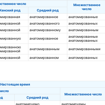
ственное число
Множественное
число
Женский род
Средний род
омированная
анатомированное
анатомированные
омированной
анатомированного
анатомированных
омированной
анатомированному
анатомированным
анатомированные
омированную
анатомированное
анатомированных
омированною
анатомированным
анатомированными
омированной
омированной
анатомированном
анатомированных
Настоящее время
число
Множественное число
од
Средний род
анатомируемо
анатомируемы