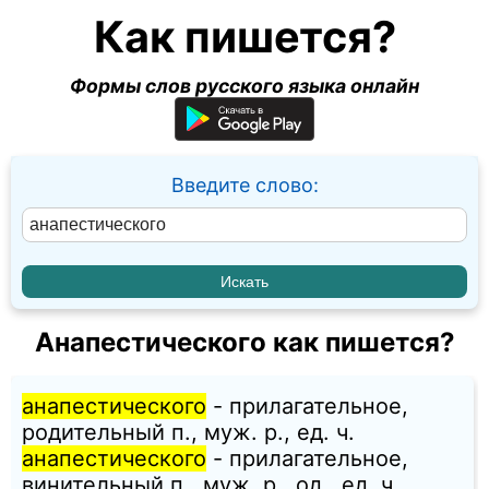
Как пишется?
Формы слов русского языка онлайн
Введите слово:
Анапестического как пишется?
анапестического
- прилагательное,
родительный п., муж. p., ед. ч.
анапестического
- прилагательное,
винительный п., муж. p., од., ед. ч.