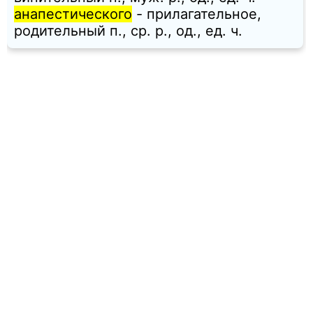
анапестического
- прилагательное,
родительный п., ср. p., од., ед. ч.