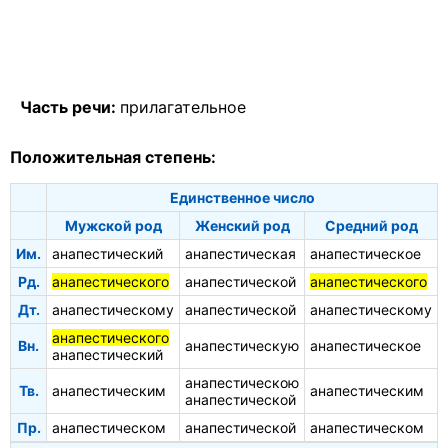
Часть речи:
прилагательное
Положительная степень:
Единственное число
Мужской род
Женский род
Средний род
Им.
анапестический
анапестическая
анапестическое
Рд.
анапестического
анапестической
анапестического
Дт.
анапестическому
анапестической
анапестическому
анапестического
Вн.
анапестическую
анапестическое
анапестический
анапестическою
Тв.
анапестическим
анапестическим
анапестической
Пр.
анапестическом
анапестической
анапестическом