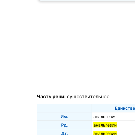
Часть речи:
существительное
Единстве
Им.
анальгезия
Рд.
анальгезии
Дт.
анальгезии