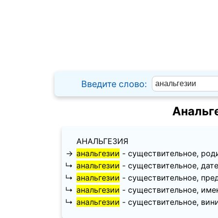
Введите слово:
Анальг
АНАЛЬГЕЗИЯ
→
анальгезии
- существительное, родите
↳
анальгезии
- существительное, датель
↳
анальгезии
- существительное, предл
↳
анальгезии
- существительное, имени
↳
анальгезии
- существительное, вините