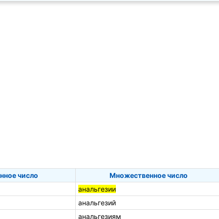
нное число
Множественное число
анальгезии
анальгезий
анальгезиям