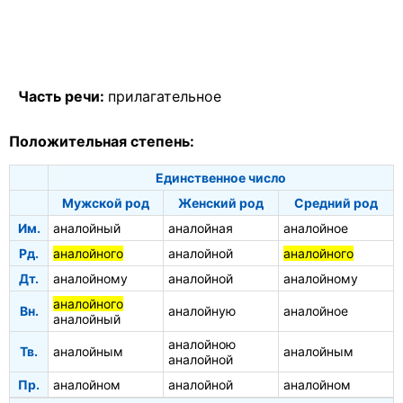
Часть речи:
прилагательное
Положительная степень:
Единственное число
Мужской род
Женский род
Средний род
Им.
аналойный
аналойная
аналойное
Рд.
аналойного
аналойной
аналойного
Дт.
аналойному
аналойной
аналойному
аналойного
Вн.
аналойную
аналойное
аналойный
аналойною
Тв.
аналойным
аналойным
аналойной
Пр.
аналойном
аналойной
аналойном