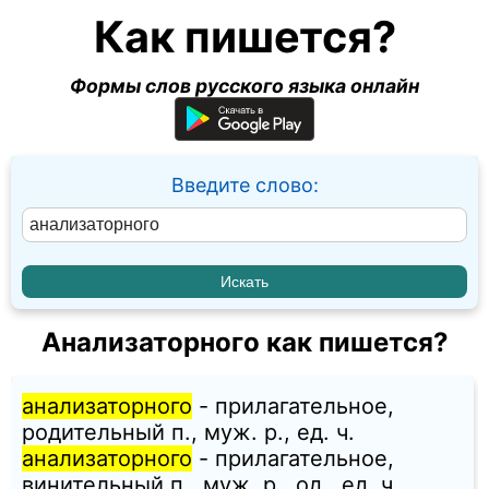
Как пишется?
Формы слов русского языка онлайн
Введите слово:
Анализаторного как пишется?
анализаторного
- прилагательное,
родительный п., муж. p., ед. ч.
анализаторного
- прилагательное,
винительный п., муж. p., од., ед. ч.