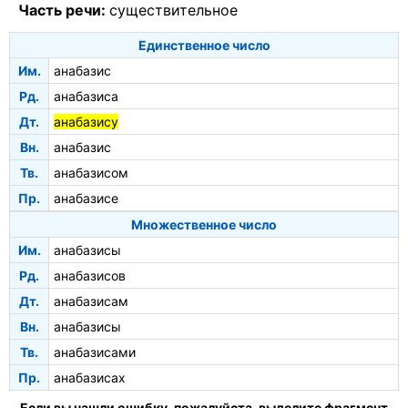
Часть речи:
существительное
Единственное число
Им.
анабазис
Рд.
анабазиса
Дт.
анабазису
Вн.
анабазис
Тв.
анабазисом
Пр.
анабазисе
Множественное число
Им.
анабазисы
Рд.
анабазисов
Дт.
анабазисам
Вн.
анабазисы
Тв.
анабазисами
Пр.
анабазисах
Если вы нашли ошибку, пожалуйста, выделите фрагмент