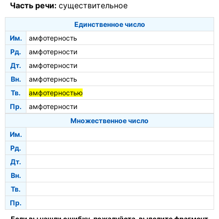
Часть речи:
существительное
Единственное число
Им.
амфотерность
Рд.
амфотерности
Дт.
амфотерности
Вн.
амфотерность
Тв.
амфотерностью
Пр.
амфотерности
Множественное число
Им.
Рд.
Дт.
Вн.
Тв.
Пр.
Если вы нашли ошибку, пожалуйста, выделите фрагмент