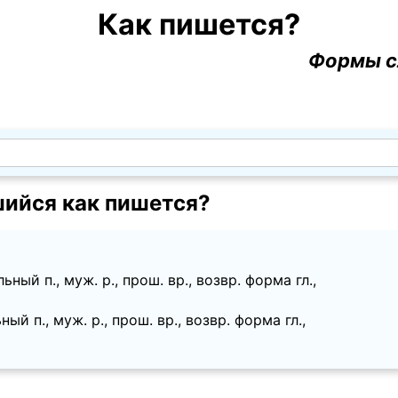
Как пишется?
Формы с
ийся как пишется?
ный п., муж. p., прош. вр., возвр. форма гл.,
ый п., муж. p., прош. вр., возвр. форма гл.,