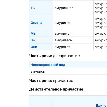
амурил
Ты
амуришься
амурил
амурил
амурил
Он/она
амурится
амурил
амурил
Мы
амуримся
амурил
Вы
амуритесь
амурил
Они
амурятся
амурил
Часть речи:
деепричастие
Несовершенный вид
амурясь
Часть речи:
причастие
Действительное причастие:
Единс