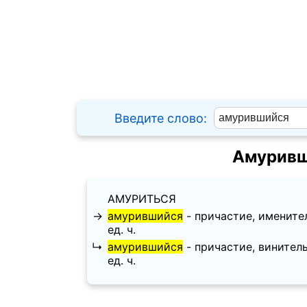
Введите слово:
Амуривш
АМУРИТЬСЯ
→
амурившийся
- причастие, именитель
ед. ч.
↳
амурившийся
- причастие, винительн
ед. ч.