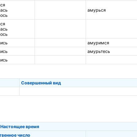
ся
ась
амурься
ось
ся
ась
ось
ись
амуримся
ись
амурьтесь
ись
Совершенный вид
Настоящее время
твенное число