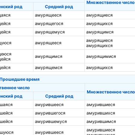
Множественное число
нский род
Средний род
аяся
амурящееся
амурящиеся
ейся
амурящегося
амурящихся
ейся
амурящемуся
амурящимся
амурящиеся
щуюся
амурящееся
амурящихся
щеюся
амурящимся
амурящимися
ейся
ейся
амурящемся
амурящихся
Прошедшее время
твенное число
Множественное число
нский род
Средний род
шаяся
амурившееся
амурившиеся
шейся
амурившегося
амурившихся
шейся
амурившемуся
амурившимся
амурившиеся
вшуюся
амурившееся
амурившихся