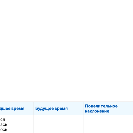
Повелительное
дшее время
Будущее время
наклонение
ся
ась
ось