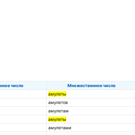
нное число
Множественное число
амулеты
амулетов
амулетам
амулеты
амулетами