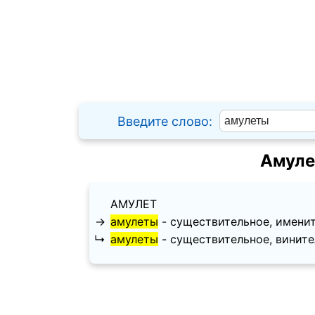
Введите слово:
Амуле
АМУЛЕТ
→
амулеты
- существительное, имените
↳
амулеты
- существительное, винител