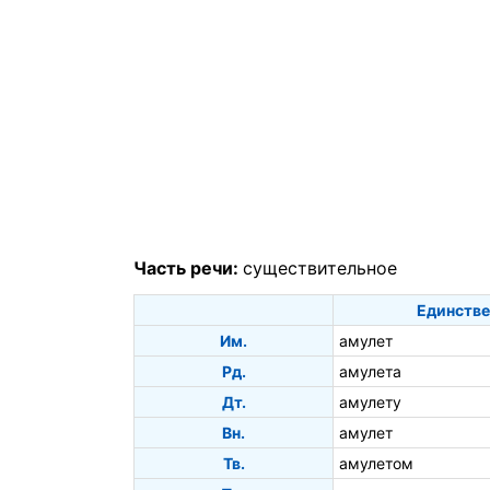
Часть речи:
существительное
Единстве
Им.
амулет
Рд.
амулета
Дт.
амулету
Вн.
амулет
Тв.
амулетом