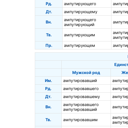
Рд.
ампутирующего
ампути
Дт.
ампутирующему
ампути
ампутирующего
Вн.
ампут
ампутирующий
ампут
Тв.
ампутирующим
ампути
Пр.
ампутирующем
ампути
Единс
Мужской род
Же
Им.
ампутировавший
ампути
Рд.
ампутировавшего
ампути
Дт.
ампутировавшему
ампути
ампутировавшего
Вн.
ампути
ампутировавший
ампути
Тв.
ампутировавшим
ампути