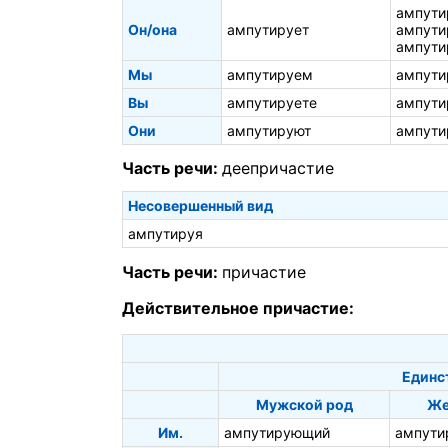
ампути
Он/она
ампутирует
ампути
ампути
Мы
ампутируем
ампути
Вы
ампутируете
ампути
Они
ампутируют
ампути
Часть речи:
деепричастие
Несовершенный вид
ампутируя
Часть речи:
причастие
Действительное причастие:
Единс
Мужской род
Же
Им.
ампутирующий
ампути