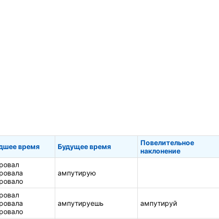
Повелительное
дшее время
Будущее время
наклонение
ровал
ровала
ампутирую
ровало
ровал
ровала
ампутируешь
ампутируй
ровало