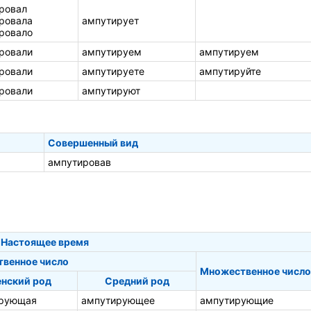
ровал
ровала
ампутирует
ровало
ровали
ампутируем
ампутируем
ровали
ампутируете
ампутируйте
ровали
ампутируют
Совершенный вид
ампутировав
Настоящее время
твенное число
Множественное число
нский род
Средний род
рующая
ампутирующее
ампутирующие