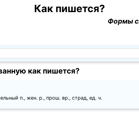
Как пишется?
Формы с
анную как пишется?
льный п., жен. p., прош. вр., страд, ед. ч.