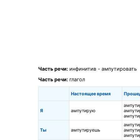
Часть речи:
инфинитив -
ампутировать
Часть речи:
глагол
Настоящее время
Проше
ампути
Я
ампутирую
ампути
ампути
ампути
Ты
ампутируешь
ампути
ампути