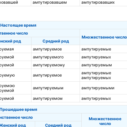
ровавшей
ампутировавшем
ампутировавших
Настоящее время
твенное число
Множественное число
нский род
Средний род
руемая
ампутируемое
ампутируемые
руемой
ампутируемого
ампутируемых
руемой
ампутируемому
ампутируемым
ампутируемые
руемую
ампутируемое
ампутируемых
руемою
ампутируемым
ампутируемыми
руемой
руемой
ампутируемом
ампутируемых
Прошедшее время
нственное число
Множественное
число
Женский род
Средний род