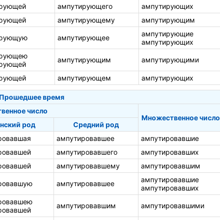
рующей
ампутирующего
ампутирующих
рующей
ампутирующему
ампутирующим
ампутирующие
ирующую
ампутирующее
ампутирующих
ирующею
ампутирующим
ампутирующими
рующей
рующей
ампутирующем
ампутирующих
Прошедшее время
твенное число
Множественное число
нский род
Средний род
ровавшая
ампутировавшее
ампутировавшие
ровавшей
ампутировавшего
ампутировавших
ровавшей
ампутировавшему
ампутировавшим
ампутировавшие
ровавшую
ампутировавшее
ампутировавших
ровавшею
ампутировавшим
ампутировавшими
ровавшей