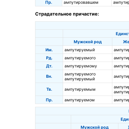
Пр.
ампутировавшем
ампути
Страдательное причастие:
Единс
Мужской род
Же
Им.
ампутируемый
ампути
Рд.
ампутируемого
ампути
Дт.
ампутируемому
ампути
ампутируемого
Вн.
ампути
ампутируемый
ампути
Тв.
ампутируемым
ампути
Пр.
ампутируемом
ампути
Еди
Мужской род