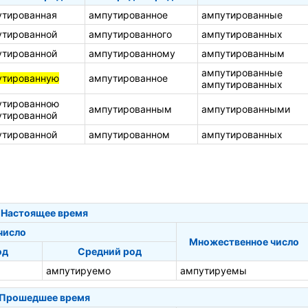
утированная
ампутированное
ампутированные
утированной
ампутированного
ампутированных
утированной
ампутированному
ампутированным
ампутированные
утированную
ампутированное
ампутированных
утированною
ампутированным
ампутированными
утированной
утированной
ампутированном
ампутированных
Настоящее время
число
Множественное число
од
Средний род
ампутируемо
ампутируемы
Прошедшее время