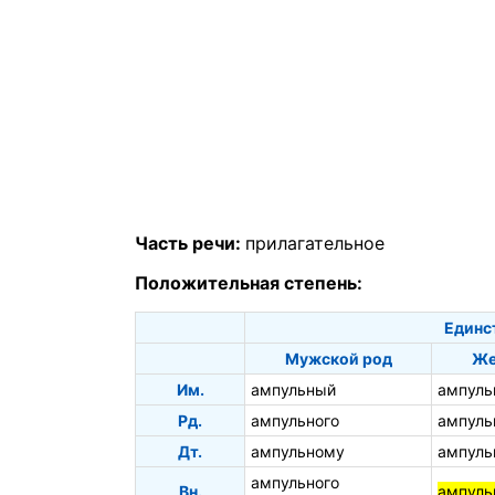
Часть речи:
прилагательное
Положительная степень:
Единс
Мужской род
Же
Им.
ампульный
ампуль
Рд.
ампульного
ампуль
Дт.
ампульному
ампуль
ампульного
Вн.
ампуль