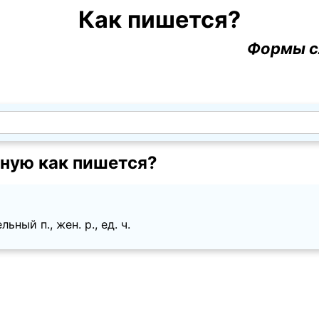
Как пишется?
Формы с
ную как пишется?
ьный п., жен. p., ед. ч.