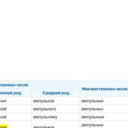
твенное число
Множественное число
нский род
Средний род
ная
ампульное
ампульные
ной
ампульного
ампульных
ной
ампульному
ампульным
ампульные
ную
ампульное