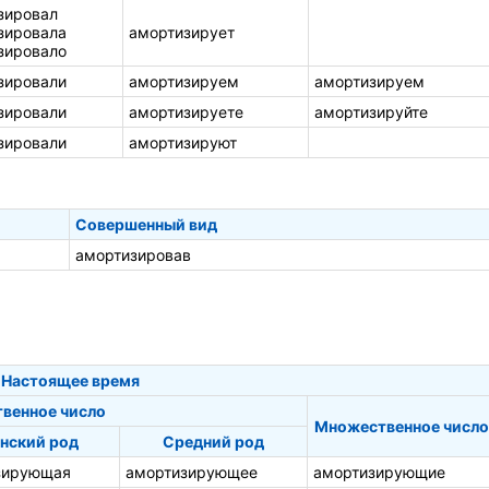
зировал
зировала
амортизирует
зировало
зировали
амортизируем
амортизируем
зировали
амортизируете
амортизируйте
зировали
амортизируют
Совершенный вид
амортизировав
Настоящее время
венное число
Множественное число
нский род
Средний род
зирующая
амортизирующее
амортизирующие