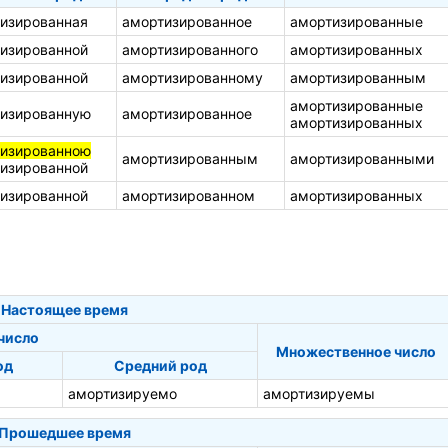
изированная
амортизированное
амортизированные
изированной
амортизированного
амортизированных
изированной
амортизированному
амортизированным
амортизированные
изированную
амортизированное
амортизированных
изированною
амортизированным
амортизированными
изированной
изированной
амортизированном
амортизированных
Настоящее время
число
Множественное число
од
Средний род
амортизируемо
амортизируемы
Прошедшее время