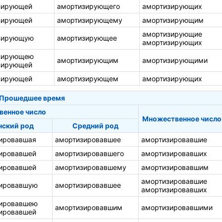
зирующей
амортизирующего
амортизирующих
зирующей
амортизирующему
амортизирующим
амортизирующие
зирующую
амортизирующее
амортизирующих
зирующею
амортизирующим
амортизирующими
зирующей
зирующей
амортизирующем
амортизирующих
Прошедшее время
венное число
Множественное число
ский род
Средний род
ировавшая
амортизировавшее
амортизировавшие
ировавшей
амортизировавшего
амортизировавших
ировавшей
амортизировавшему
амортизировавшим
амортизировавшие
ировавшую
амортизировавшее
амортизировавших
ировавшею
амортизировавшим
амортизировавшими
ировавшей