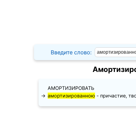
Введите слово:
Амортизиро
АМОРТИЗИРОВАТЬ
→
амортизированною
- причастие, твор