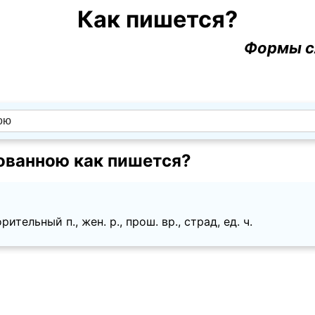
Как пишется?
Формы с
ванною как пишется?
ительный п., жен. p., прош. вр., страд, ед. ч.