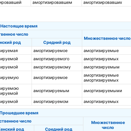
ировавшей
амортизировавшем
амортизировавших
Настоящее время
венное число
Множественное число
нский род
Средний род
зируемая
амортизируемое
амортизируемые
зируемой
амортизируемого
амортизируемых
зируемой
амортизируемому
амортизируемым
амортизируемые
зируемую
амортизируемое
амортизируемых
зируемою
амортизируемым
амортизируемыми
зируемой
зируемой
амортизируемом
амортизируемых
Прошедшее время
ственное число
Множественное
число
енский род
Средний род