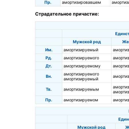
Пр.
амортизировавшем
амортиз
Страдательное причастие:
Единст
Мужской род
Же
Им.
амортизируемый
аморти
Рд.
амортизируемого
аморти
Дт.
амортизируемому
аморти
амортизируемого
Вн.
аморти
амортизируемый
аморти
Тв.
амортизируемым
аморти
Пр.
амортизируемом
аморти
Един
Мужской род
Ж