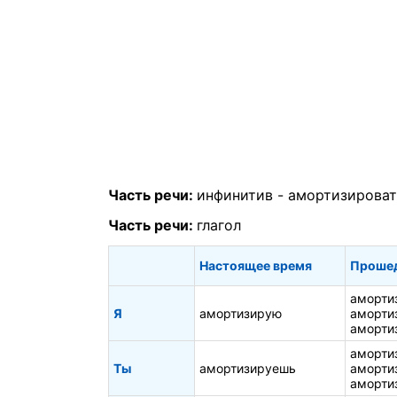
Часть речи:
инфинитив -
амортизироват
Часть речи:
глагол
Настоящее время
Проше
аморти
Я
амортизирую
аморти
аморти
аморти
Ты
амортизируешь
аморти
аморти