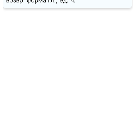
возвр. форма гл., ед. ч.