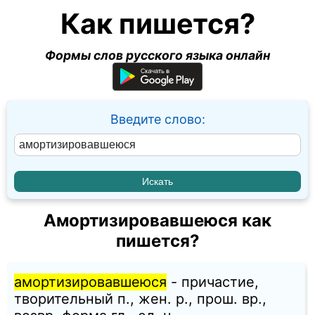
Как пишется?
Формы слов русского языка онлайн
Введите слово:
Амортизировавшеюся как
пишется?
амортизировавшеюся
- причастие,
творительный п., жен. p., прош. вр.,