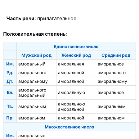
Часть речи:
прилагательное
Положительная степень:
Единственное число
Мужской род
Женский род
Средний род
Им.
аморальный
аморальная
аморальное
Рд.
аморального
аморальной
аморального
Дт.
аморальному
аморальной
аморальному
аморального
Вн.
аморальную
аморальное
аморальный
аморальною
Тв.
аморальным
аморальным
аморальной
Пр.
аморальном
аморальной
аморальном
Множественное число
Им.
аморальные