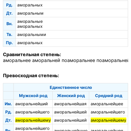
Рд.
аморальных
Дт.
аморальным
аморальные
Вн.
аморальных
Тв.
аморальными
Пр.
аморальных
Сравнительная степень:
аморальнее
аморальней
поаморальнее
поаморальней
Превосходная степень:
Единственное число
Мужской род
Женский род
Средний род
Им.
аморальнейший
аморальнейшая
аморальнейшее
Рд.
аморальнейшего
аморальнейшей
аморальнейшего
Дт.
аморальнейшему
аморальнейшей
аморальнейшему
аморальнейшего
Вн.
аморальнейшую
аморальнейшее