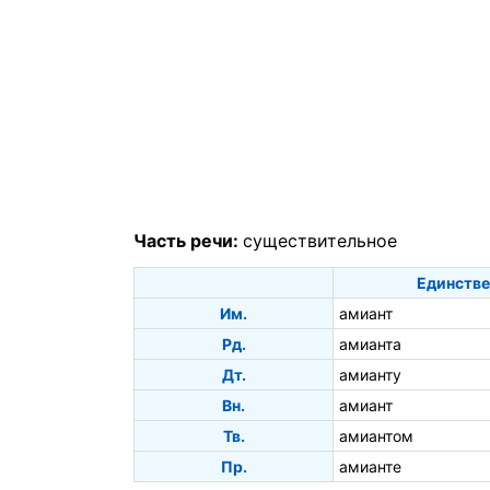
Часть речи:
существительное
Единстве
Им.
амиант
Рд.
амианта
Дт.
амианту
Вн.
амиант
Тв.
амиантом
Пр.
амианте