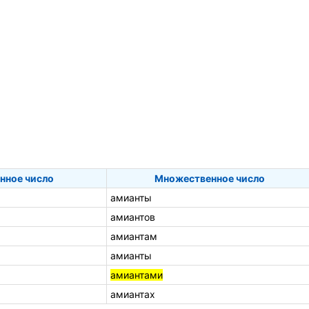
нное число
Множественное число
амианты
амиантов
амиантам
амианты
амиантами
амиантах