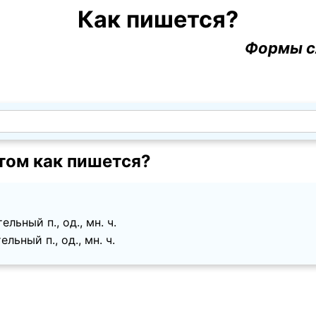
Как пишется?
Формы с
ом как пишется?
льный п., од., мн. ч.
льный п., од., мн. ч.