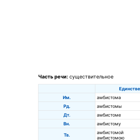
Часть речи:
существительное
Единстве
Им.
амбистома
Рд.
амбистомы
Дт.
амбистоме
Вн.
амбистому
амбистомой
Тв.
амбистомою