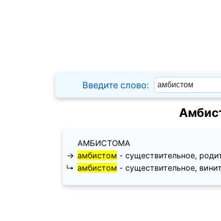
Введите слово:
Амбист
АМБИСТОМА
→
амбистом
- существительное, родите
↳
амбистом
- существительное, вините