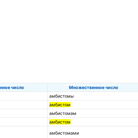
нное число
Множественное число
амбистомы
амбистом
амбистомам
амбистом
амбистомами