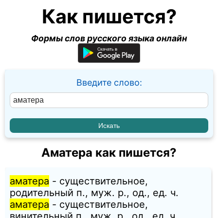
Как пишется?
Формы слов русского языка онлайн
Введите слово:
Аматера как пишется?
аматера
- существительное,
родительный п., муж. p., од., ед. ч.
аматера
- существительное,
винительный п., муж. p., од., ед. ч.