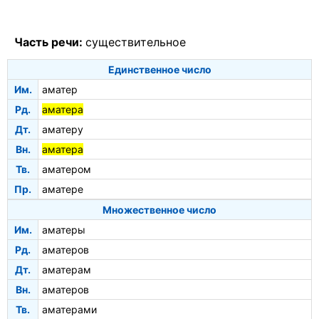
Часть речи:
существительное
Единственное число
Им.
аматер
Рд.
аматера
Дт.
аматеру
Вн.
аматера
Тв.
аматером
Пр.
аматере
Множественное число
Им.
аматеры
Рд.
аматеров
Дт.
аматерам
Вн.
аматеров
Тв.
аматерами