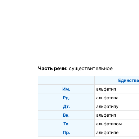
Часть речи:
существительное
Единстве
Им.
альфатип
Рд.
альфатипа
Дт.
альфатипу
Вн.
альфатип
Тв.
альфатипом
Пр.
альфатипе