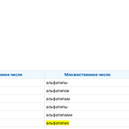
нное число
Множественное число
альфатипы
альфатипов
альфатипам
альфатипы
альфатипами
альфатипах