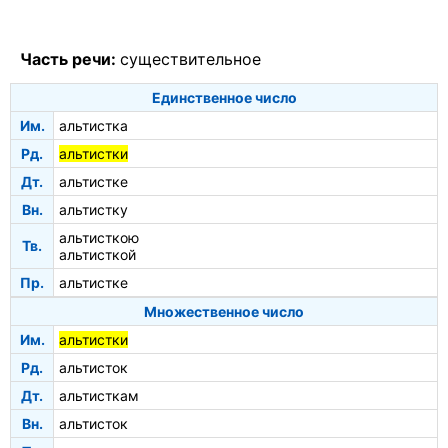
Часть речи:
существительное
Единственное число
Им.
альтистка
Рд.
альтистки
Дт.
альтистке
Вн.
альтистку
альтисткою
Тв.
альтисткой
Пр.
альтистке
Множественное число
Им.
альтистки
Рд.
альтисток
Дт.
альтисткам
Вн.
альтисток