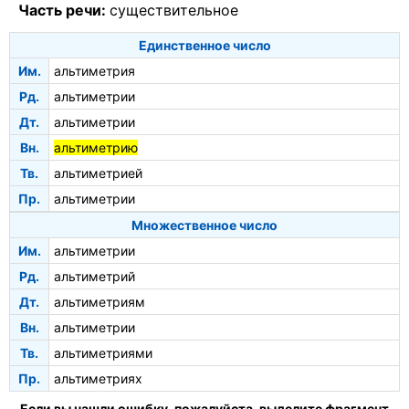
Часть речи:
существительное
Единственное число
Им.
альтиметрия
Рд.
альтиметрии
Дт.
альтиметрии
Вн.
альтиметрию
Тв.
альтиметрией
Пр.
альтиметрии
Множественное число
Им.
альтиметрии
Рд.
альтиметрий
Дт.
альтиметриям
Вн.
альтиметрии
Тв.
альтиметриями
Пр.
альтиметриях
Если вы нашли ошибку, пожалуйста, выделите фрагмент