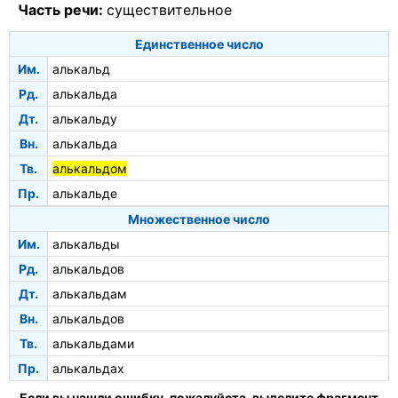
Часть речи:
существительное
Единственное число
Им.
алькальд
Рд.
алькальда
Дт.
алькальду
Вн.
алькальда
Тв.
алькальдом
Пр.
алькальде
Множественное число
Им.
алькальды
Рд.
алькальдов
Дт.
алькальдам
Вн.
алькальдов
Тв.
алькальдами
Пр.
алькальдах
Если вы нашли ошибку, пожалуйста, выделите фрагмент