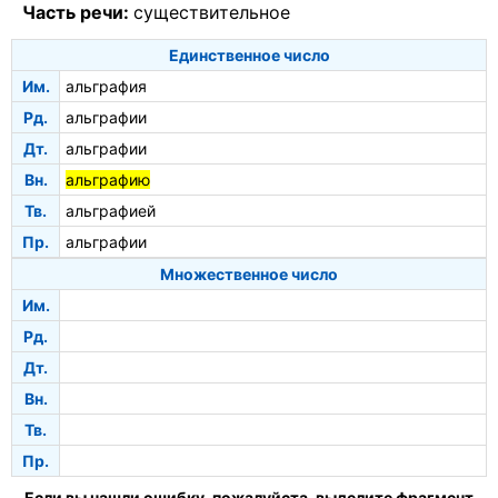
Часть речи:
существительное
Единственное число
Им.
альграфия
Рд.
альграфии
Дт.
альграфии
Вн.
альграфию
Тв.
альграфией
Пр.
альграфии
Множественное число
Им.
Рд.
Дт.
Вн.
Тв.
Пр.
Если вы нашли ошибку, пожалуйста, выделите фрагмент