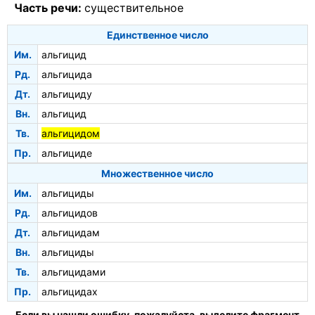
Часть речи:
существительное
Единственное число
Им.
альгицид
Рд.
альгицида
Дт.
альгициду
Вн.
альгицид
Тв.
альгицидом
Пр.
альгициде
Множественное число
Им.
альгициды
Рд.
альгицидов
Дт.
альгицидам
Вн.
альгициды
Тв.
альгицидами
Пр.
альгицидах
Если вы нашли ошибку, пожалуйста, выделите фрагмент