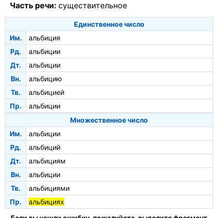
Часть речи:
существительное
Единственное число
Им.
альбиция
Рд.
альбиции
Дт.
альбиции
Вн.
альбицию
Тв.
альбицией
Пр.
альбиции
Множественное число
Им.
альбиции
Рд.
альбиций
Дт.
альбициям
Вн.
альбиции
Тв.
альбициями
Пр.
альбициях
Если вы нашли ошибку, пожалуйста, выделите фрагмент