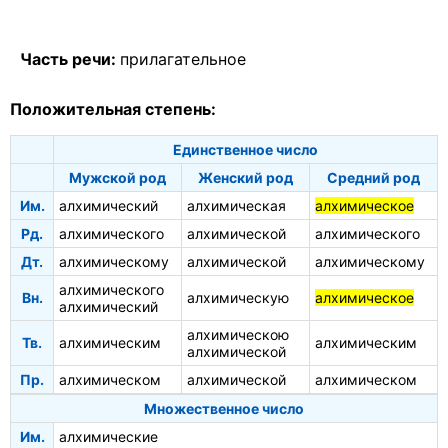
Часть речи:
прилагательное
Положительная степень:
Единственное число
Мужской род
Женский род
Средний род
Им.
алхимический
алхимическая
алхимическое
Рд.
алхимического
алхимической
алхимического
Дт.
алхимическому
алхимической
алхимическому
алхимического
Вн.
алхимическую
алхимическое
алхимический
алхимическою
Тв.
алхимическим
алхимическим
алхимической
Пр.
алхимическом
алхимической
алхимическом
Множественное число
Им.
алхимические