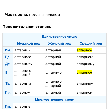
Часть речи:
прилагательное
Положительная степень:
Единственное число
Мужской род
Женский род
Средний род
Им.
алтарный
алтарная
алтарное
Рд.
алтарного
алтарной
алтарного
Дт.
алтарному
алтарной
алтарному
алтарного
Вн.
алтарную
алтарное
алтарный
алтарною
Тв.
алтарным
алтарным
алтарной
Пр.
алтарном
алтарной
алтарном
Множественное число
Им.
алтарные