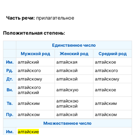
Часть речи:
прилагательное
Положительная степень:
Единственное число
Мужской род
Женский род
Средний род
Им.
алтайский
алтайская
алтайское
Рд.
алтайского
алтайской
алтайского
Дт.
алтайскому
алтайской
алтайскому
алтайского
Вн.
алтайскую
алтайское
алтайский
алтайскою
Тв.
алтайским
алтайским
алтайской
Пр.
алтайском
алтайской
алтайском
Множественное число
Им.
алтайские