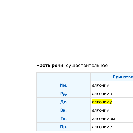
Часть речи:
существительное
Единстве
Им.
аллоним
Рд.
аллонима
Дт.
аллониму
Вн.
аллоним
Тв.
аллонимом
Пр.
аллониме