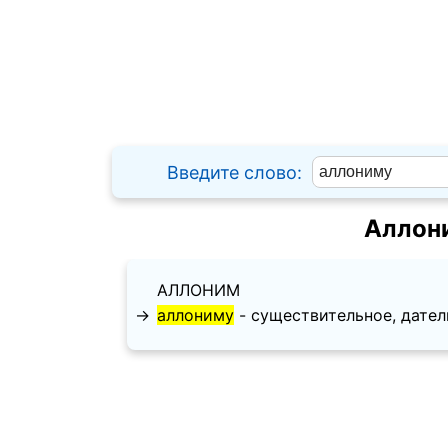
Введите слово:
Аллон
АЛЛОНИМ
→
аллониму
- существительное, дательн