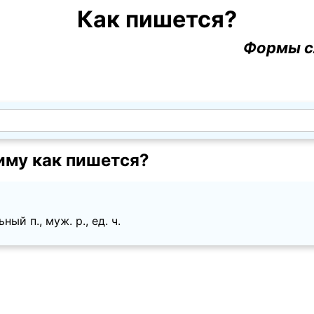
Как пишется?
Формы с
иму как пишется?
ый п., муж. p., ед. ч.