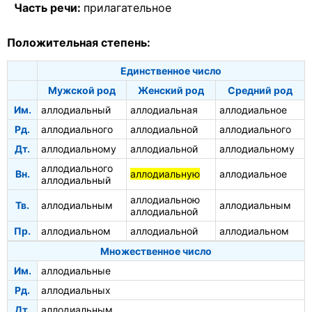
Часть речи:
прилагательное
Положительная степень:
Единственное число
Мужской род
Женский род
Средний род
Им.
аллодиальный
аллодиальная
аллодиальное
Рд.
аллодиального
аллодиальной
аллодиального
Дт.
аллодиальному
аллодиальной
аллодиальному
аллодиального
Вн.
аллодиальную
аллодиальное
аллодиальный
аллодиальною
Тв.
аллодиальным
аллодиальным
аллодиальной
Пр.
аллодиальном
аллодиальной
аллодиальном
Множественное число
Им.
аллодиальные
Рд.
аллодиальных
Дт.
аллодиальным