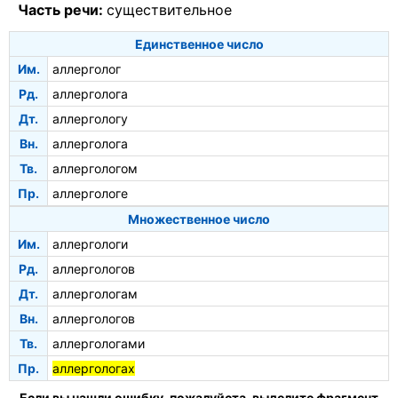
Часть речи:
существительное
Единственное число
Им.
аллерголог
Рд.
аллерголога
Дт.
аллергологу
Вн.
аллерголога
Тв.
аллергологом
Пр.
аллергологе
Множественное число
Им.
аллергологи
Рд.
аллергологов
Дт.
аллергологам
Вн.
аллергологов
Тв.
аллергологами
Пр.
аллергологах
Если вы нашли ошибку, пожалуйста, выделите фрагмент