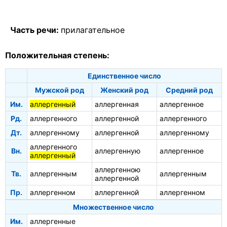
Часть речи:
прилагательное
Положительная степень:
Единственное число
Мужской род
Женский род
Средний род
Им.
аллергенный
аллергенная
аллергенное
Рд.
аллергенного
аллергенной
аллергенного
Дт.
аллергенному
аллергенной
аллергенному
аллергенного
Вн.
аллергенную
аллергенное
аллергенный
аллергенною
Тв.
аллергенным
аллергенным
аллергенной
Пр.
аллергенном
аллергенной
аллергенном
Множественное число
Им.
аллергенные